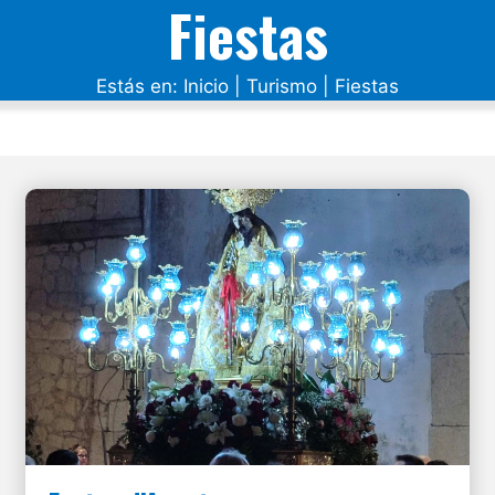
Fiestas
Estás en:
Inicio
|
Turismo
|
Fiestas