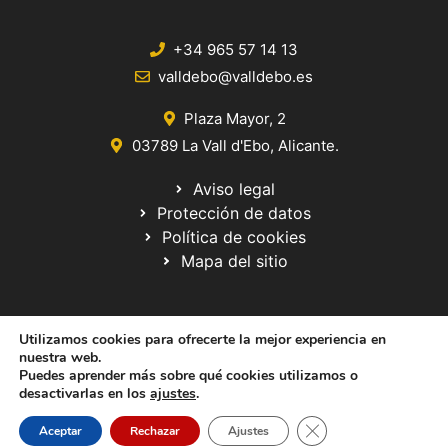
+34 965 57 14 13
valldebo@valldebo.es
Plaza Mayor, 2
03789 La Vall d'Ebo, Alicante.
Aviso legal
Protección de datos
Política de cookies
Mapa del sitio
Utilizamos cookies para ofrecerte la mejor experiencia en
nuestra web.
Puedes aprender más sobre qué cookies utilizamos o
desactivarlas en los
ajustes
.
© 2020 Web desarrollada por el Servicio de Informática de Diputación
de Alicante
Cerrar el banner de 
Aceptar
Rechazar
Ajustes