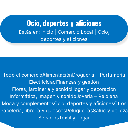
Ocio, deportes y aficiones
Estás en:
Inicio
|
Comercio Local
|
Ocio,
deportes y aficiones
Todo el comercio
Alimentación
Droguería – Perfumería
Electricidad
Finanzas y gestión
Flores, jardinería y sonido
Hogar y decoración
Informática, imagen y sonido
Joyería – Relojería
Moda y complementos
Ocio, deportes y aficiones
Otros
Papelería, librería y quioscos
Peluquerías
Salud y belleza
Servicios
Textil y hogar