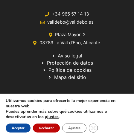
+34 965 57 14 13
valldebo@valldebo.es
Plaza Mayor, 2
03789 La Vall d'Ebo, Alicante.
Aviso legal
Protección de datos
Política de cookies
Mapa del sitio
Utilizamos cookies para ofrecerte la mejor experiencia en
nuestra web.
Puedes aprender más sobre qué cookies utilizamos o
desactivarlas en los
ajustes
.
© 2020 Web desarrollada por el Servicio de Informática de Diputación
de Alicante
Cerrar el banner de 
Aceptar
Rechazar
Ajustes